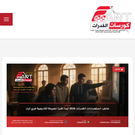
Ski
t
conten