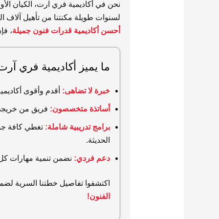
نحن في أكاديمية فري آرت، الكيان الأو
لسنوات طويلة مكنتنا من تأهيل آلاف الط
أحسن أكاديمية قدرات فنون جميلة
، فإ
ما يميز أكاديمية فري آرت
خبرة لا تضاهى:
أقدم وأقوى أكاديم
أساتذة متخصصون:
فريق من خريجي ال
برامج تدريبية شاملة:
تغطي كافة جوان
الحديثة.
دعم فردي:
نضمن تنمية مهارات كل
اكتشفوا تفاصيل خطتنا السرية لضما
الفنون!