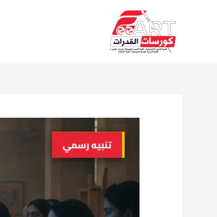
Ski
t
conten