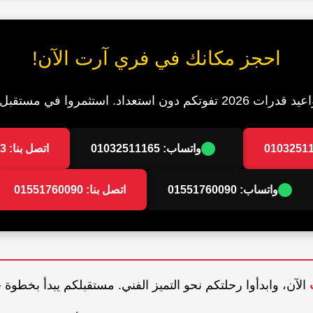
احجز مكانك في فري آرت الآن!
تثمروا في مستقبل أبنائكم الفني معنا.
واتساب: 01032511165
اتصل بنا: 01145080123
واتساب: 01551760090
اتصل بنا: 01551760090
الآن، وابدأوا رحلتكم نحو التميز الفني. مستقبلكم يبدأ بخطوة 