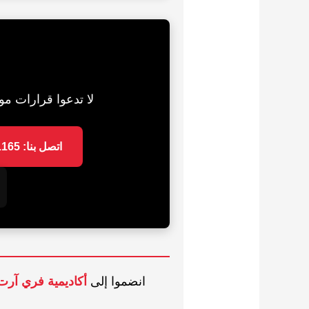
لا تدعوا قرارات مواعيد قدرات 2026 تفوتكم دون استعداد. اس
اتصل بنا: 01032511165
انضموا إلى
أكاديمية فري آرت