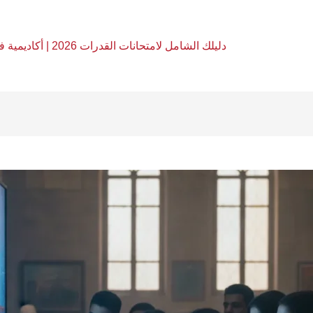
دليلك الشامل لامتحانات القدرات 2026 | أكاديمية فري آرت