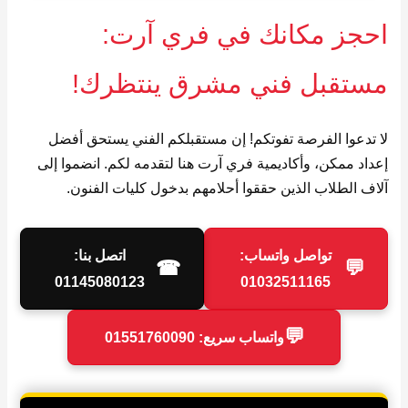
احجز مكانك في فري آرت:
مستقبل فني مشرق ينتظرك!
لا تدعوا الفرصة تفوتكم! إن مستقبلكم الفني يستحق أفضل
إعداد ممكن، وأكاديمية فري آرت هنا لتقدمه لكم. انضموا إلى
آلاف الطلاب الذين حققوا أحلامهم بدخول كليات الفنون.
تواصل واتساب:
اتصل بنا:
☎
💬
01145080123
01032511165
💬
واتساب سريع: 01551760090