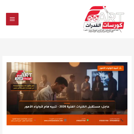
Ski
t
conten