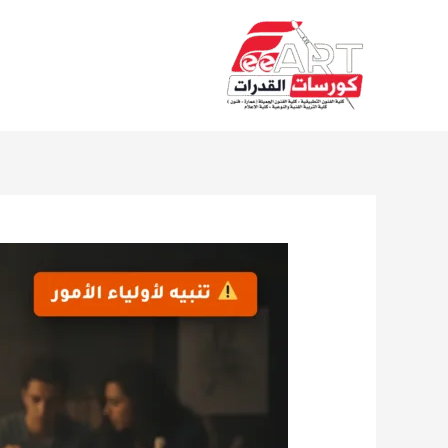
Ski
t
conten