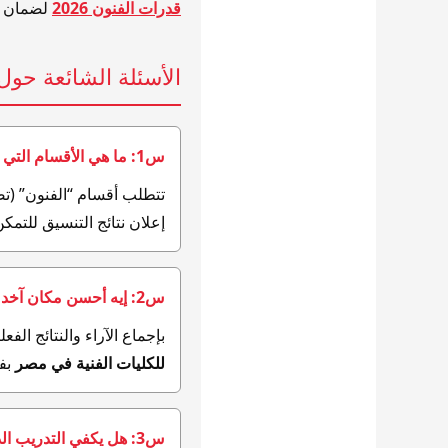
قدرات الفنون 2026
لضمان ال
الأسئلة الشائعة حول 
س1: ما هي الأقسام التي تتطلب امتحان قدرات في فنون جميلة؟
تتطلب أقسام “الفنون” (تص
إعلان نتائج التنسيق للتمكن
س2: إيه أحسن مكان آخد فيه كورس قدرات؟
بإجماع الآراء والنتائج الفع
للكليات الفنية في مصر
بفض
س3: هل يكفي التدريب الذاتي بالمنزل لاجتياز الامتحان؟