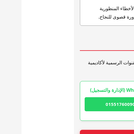
الأخطاء المنظورية
رورة قصوى للنجاح.
نوات الرسمية لأكاديمية
التسجيل)
0155176009