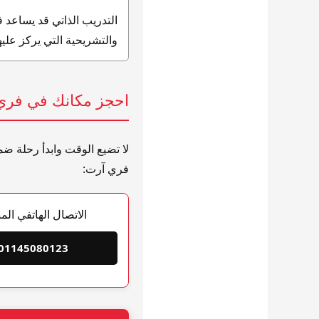
التدريب الذاتي قد يساعد ف
والتشريحية التي يركز علي
احجز مكانك في فري 
لا تضيع الوقت وابدأ رحلة ضم
فري آرت:
الاتصال الهاتفي الم
01145080123