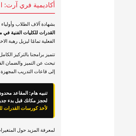
أكاديمية فري آرت: ا
بشهادة آلاف الطلاب وأولياء 
القدرات للكليات الفنية في 
الفعلية تمامًا ليزيل رهبة الا
تتميز برامجنا بالتركيز الكام
تبحث عن التميز والضمان ال
إلى قاعات التدريب المجهزة
تنبيه هام: المقاعد محدو
لحجز مكانك قبل بدء جدول الامتحان
لأخذ كورسات القدرات لل
لمعرفة المزيد حول المتغيرات