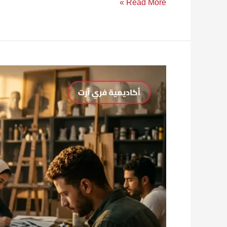
Read More »
عاجل
لطلاب
2026:
فروق
مصيرية
بين
قدرات
فنون
جميلة
وتطبيقية
وعمارة