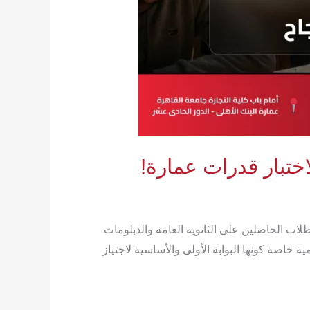
مات لاختبارات القدرات 2026 مع اقتراب موسم التنسيق لعام 2026، يتطلع آلاف الطلاب الحاصلين على الثانوية العامة والدبلومات
ية خاصة كونها البوابة الأولى والأساسية لاجتياز