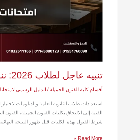
تنبيه عاجل لطلاب 2026: ننشر قائمة المواد والمهارات الرسمية لاختبار قدرات عمارة!
أقسام كلية الفنون الجميلة
/
الدليل الرسمى لامتحان
الفنية إلى الالتحاق بكليات الفنون الجميلة، الفنون ا
شرط القبول بهذه الكليات قبل ظهور النتيجة النهائية
Read More »