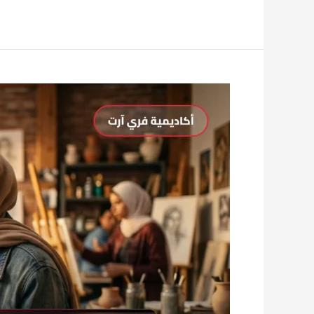
عاجل
لطلاب
الثانوية
المعمارية:
فتح
باب
التأهيل
الفوري
لقدرات
عمارة
2026