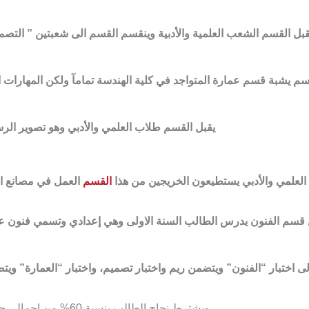
قبل القسم الشعب العلمية والأدبية وينقسم القسم الى شعبتين ” التصم
م يشبة قسم عمارة المتواجد في كلية الهندسة تمامآ ولكن المهارات ا
يقبل القسم طلاب العلمي والأدبي وهو تصوير ال
لعلمي والأدبي يستطيعون الخريجين من هذا
القسم
العمل في مصانع ال
 قسم الفنون يدرس الطالب السنة الاولى وهي إعدادي وتسمي فنون ع
لى اختبار “الفنون” ويتضمن ريم واختبار تصميم، واختبار “العمارة” ويت
ويشترط نجاح الطالب بنسبة 60% من إجمالي جميع الاختبارات كشرط لنجاحك وحصولك علي لائق .