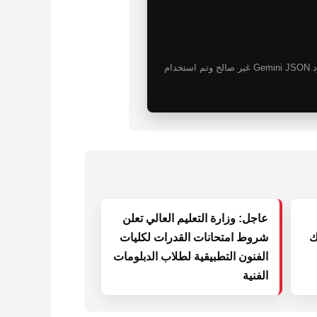
تم استخدام مسار تحسين احتياطي آمن عند الحاجة حتى لا يتوقف تحديث المقال بسبب رد JSON غير مكتمل من Gemini. رد Gemini JSON غير صالح وتم استخدام
عاجل: وزارة التعليم العالي تعلن
 دليلك
شروط امتحانات القدرات لكليات
الفنون التطبيقية لطلاب الدبلومات
الفنية