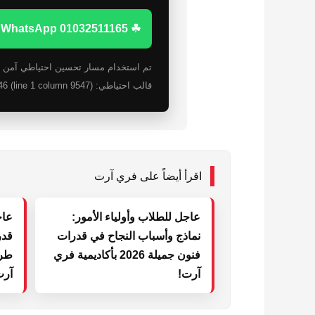
☘ WhatsApp 01032511165
قالب احتياطي: Unterminated string in JSON at position 9546 (line 1 column 9547)
اقرأ أيضاً على فري آرت
عاجل للطلاب وأولياء الأمور:
نماذج وأسباب النجاح في قدرات
قدر
فنون جميلة 2026 بأكاديمية فري
طري
آرت!
آرت