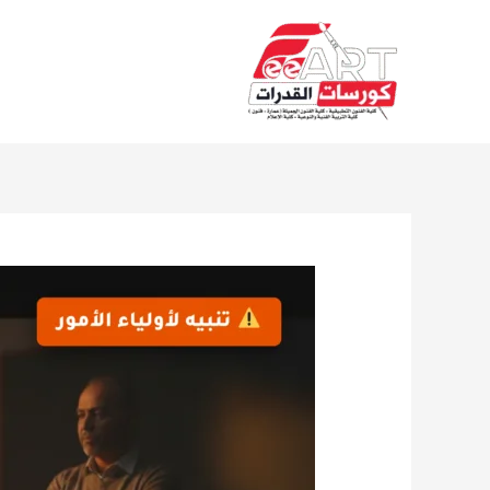
Ski
t
conten