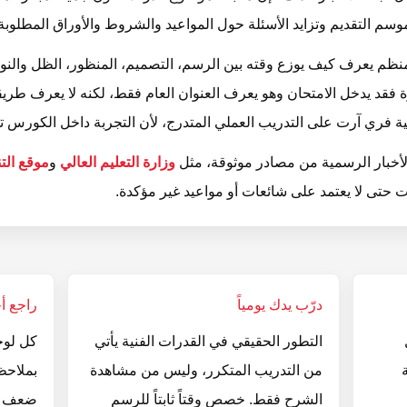
م التقديم وتزايد الأسئلة حول المواعيد والشروط والأوراق المطلوبة.
نظم يعرف كيف يوزع وقته بين الرسم، التصميم، المنظور، الظل والنور
ة فقد يدخل الامتحان وهو يعرف العنوان العام فقط، لكنه لا يعرف طري
ية فري آرت على التدريب العملي المتدرج، لأن التجربة داخل الكورس تشبه
الأخبار الرسمية من مصادر موثوقة، مثل
وزارة التعليم العالي
و
موقع الت
حتى لا يعتمد على شائعات أو مواعيد غير مؤكدة.
درّب يدك يومياً
راجع أ
التطور الحقيقي في القدرات الفنية يأتي
كل لوح
من التدريب المتكرر، وليس من مشاهدة
بملاحظ
الشرح فقط. خصص وقتاً ثابتاً للرسم
ضعف في