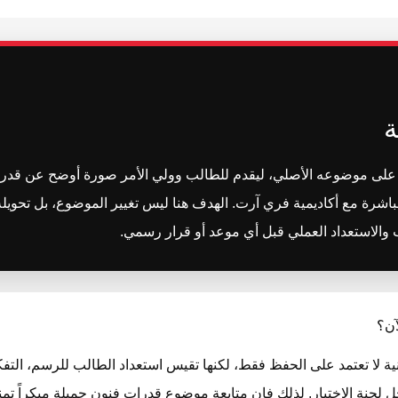
ة
ظ على موضوعه الأصلي، ليقدم للطالب وولي الأمر صورة أوضح عن قدر
رة مع أكاديمية فري آرت. الهدف هنا ليس تغيير الموضوع، بل تحويل
الاستعداد العملي قبل أي موعد أو قرار رسمي.
آن؟
نية لا تعتمد على الحفظ فقط، لكنها تقيس استعداد الطالب للرسم، التف
ل لجنة الاختبار. لذلك فإن متابعة موضوع قدرات فنون جميلة مبكراً تم