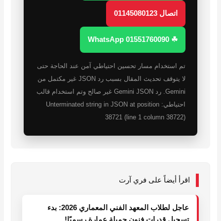
اتصال 01145080123
☘ WhatsApp 01551760090
تم استخدام مسار تحسين احتياطي آمن عند الحاجة حتى
لا يتوقف تحديث المقال بسبب رد JSON غير مكتمل من
Gemini. رد Gemini JSON غير صالح وتم استخدام قالب
احتياطي: Unterminated string in JSON at position
38721 (line 1 column 38722)
اقرأ أيضاً على فري آرت
عاجل لطلاب المعهد الفني المعماري 2026: بدء
تسجيل قدرات فنون جميلة عمارة رسميًا!