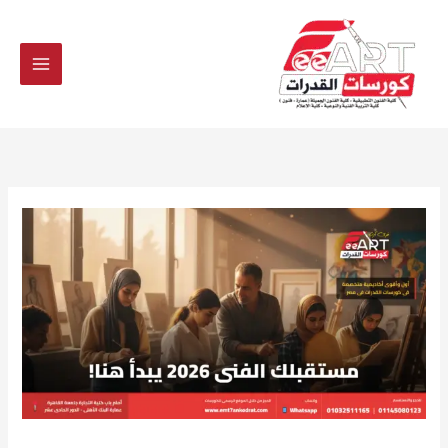
Ski
t
conten