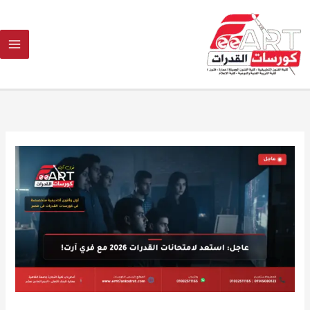
Ski
t
conten