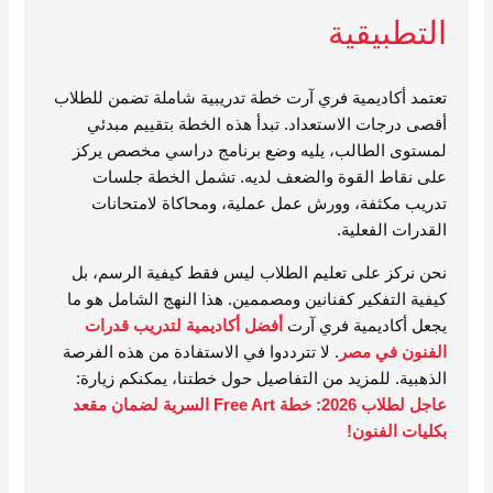
التطبيقية
تعتمد أكاديمية فري آرت خطة تدريبية شاملة تضمن للطلاب
أقصى درجات الاستعداد. تبدأ هذه الخطة بتقييم مبدئي
لمستوى الطالب، يليه وضع برنامج دراسي مخصص يركز
على نقاط القوة والضعف لديه. تشمل الخطة جلسات
تدريب مكثفة، وورش عمل عملية، ومحاكاة لامتحانات
القدرات الفعلية.
نحن نركز على تعليم الطلاب ليس فقط كيفية الرسم، بل
كيفية التفكير كفنانين ومصممين. هذا النهج الشامل هو ما
يجعل أكاديمية فري آرت
أفضل أكاديمية لتدريب قدرات
الفنون في مصر
. لا تترددوا في الاستفادة من هذه الفرصة
الذهبية. للمزيد من التفاصيل حول خطتنا، يمكنكم زيارة:
عاجل لطلاب 2026: خطة Free Art السرية لضمان مقعد
بكليات الفنون!