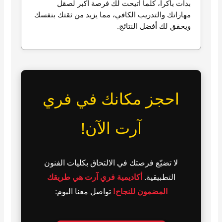
بدأت باكراً، كلما أتيحت لك فرصة أكبر لصقل
مهاراتك والتدريب الكافي، مما يزيد من ثقتك بنفسك
ويحقق لك أفضل النتائج.
احجز مكانك في فري
آرت الآن!
لا تضيّع فرصتك في الالتحاق بكليات الفنون
التطبيقية.
أكاديمية فري آرت هي طريقك
المضمون للنجاح!
تواصل معنا اليوم: