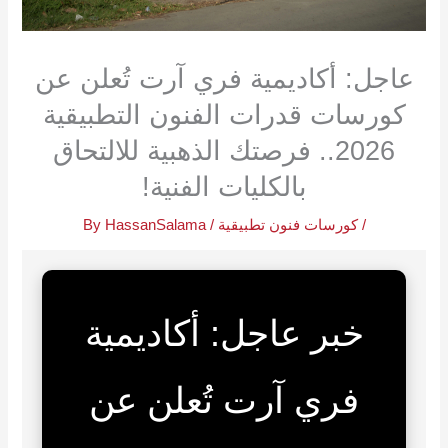
عاجل: أكاديمية فري آرت تُعلن عن
كورسات قدرات الفنون التطبيقية
2026.. فرصتك الذهبية للالتحاق
بالكليات الفنية!
/
كورسات فنون تطبيقية
/ By
HassanSalama
خبر عاجل: أكاديمية
فري آرت تُعلن عن