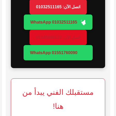
اتصل الآن: 01032511165
WhatsApp 01032511165
اتصل الآن: 01145080123
WhatsApp 01551760090
مستقبلك الفني يبدأ من
هنا!