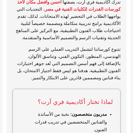
تدرك أكاديمية فري آرت، بصفتها
أحسن وأفضل مكان لأخذ
كورسات القدرات للكليات الفنية في مصر
، التحديات التي
يواجهها الطلاب في التحضير لهذه الامتحانات. لذلك، تقدم
الأكاديمية برامج تدريبية متكاملة ومصممة خصيصاً لتلبية
احتياجات طلاب الفنون التطبيقية، مع التركيز على المناهج
الحديثة وتقنيات الرسم والتصميم الأساسية والمتقدمة.
تتنوع كورساتنا لتشمل التدريب العملي على الرسم
الهندسي، المنظور، التكوين الفني، وتناسق الألوان،
بالإضافة إلى فهم أسس التصميم التي تُعد جوهر اختبارات
الفنون التطبيقية. هدفنا هو ليس فقط اجتياز الامتحان، بل
بناء فنانين ومصممين قادرين على الابتكار والتميز.
لماذا تختار أكاديمية فري آرت؟
مدربون متخصصون:
نخبة من الأساتذة
والفنانين المتخصصين في تدريب قدرات
الفنون.