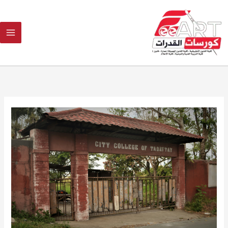
Ski
t
conten