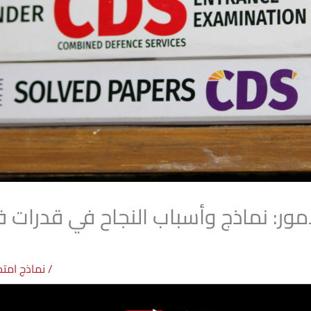
/
نماذج امتح