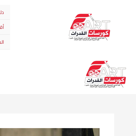
Ski
دليل
t
conten
أق
ال