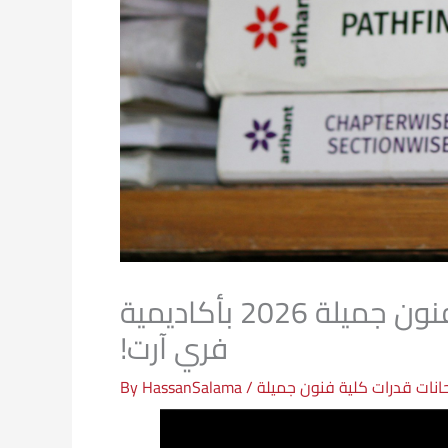
عاجل للطلاب وأولياء الأمور: نماذج وأسباب النجاح في قدرات فنون جميلة 2026 بأكاديمية
فري آرت!
انات قدرات كلية فنون جميلة
/ By
HassanSalama