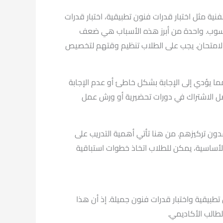
ية مثل اختبار قدرات فنون تطبيقية، اختبار قدرات
الرسوب. واحدة من أبرز هذه الأسباب هي ضعف
في الامتحان. يجب على الطلاب تنظيم وقتهم لتخصيص
لأسئلة كسبب رئيسي للرسوب. بعض الطلاب قد يواجهون صعوبة في deciphering الأسئلة، مما يؤدي إلى الإجابة بشكل خاطئ أو عدم الإجابة
ُفضل الاشتراك في دورات تحضيرية أو ورش عمل
دون تركيزهم. من هنا تأتي أهمية التدريب على
لأساسية، يمكن للطلاب اتخاذ خطوات استباقية
تطبيقية واختبار قدرات فنون جميلة. إذ أن هذا
لطالب الأكاديمي.