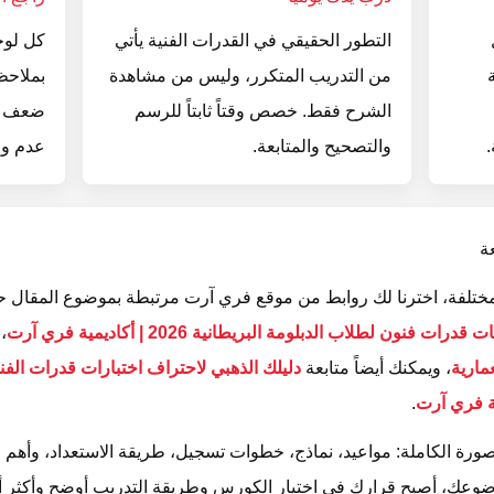
التطور الحقيقي في القدرات الفنية يأتي
كل لوح
من التدريب المتكرر، وليس من مشاهدة
بملاحظ
الشرح فقط. خصص وقتاً ثابتاً للرسم
ضعف في
.
والتصحيح والمتابعة.
عدم وض
ة
تلفة، اخترنا لك روابط من موقع فري آرت مرتبطة بموضوع المقال ح
ت فنون لطلاب الدبلومة البريطانية 2026 | أكاديمية فري آرت
، 
، ويمكنك أيضاً متابعة
.
رة الكاملة: مواعيد، نماذج، خطوات تسجيل، طريقة الاستعداد، وأهم ال
وعك، أصبح قرارك في اختيار الكورس وطريقة التدريب أوضح وأكثر أما