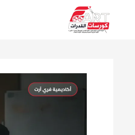
Ski
t
conten