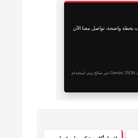
ون لطلاب الدبلومة البريطانية 2026 | أكاديمية فري آرت بخطة واضحة، تواصل معنا الآن
تم استخدام مسار تحسين احتياطي آمن عند الحاجة حتى لا يتوقف تحديث المقال بسبب رد JSON غير مكتمل من Gemini. رد Gemini JSON غير صالح وتم استخدام