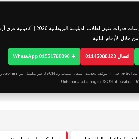
لو عايز تبدأ استعدادك لـ أفضل كورسات قدرات فن
اتصال 01145080123
☘ WhatsApp 01551760090