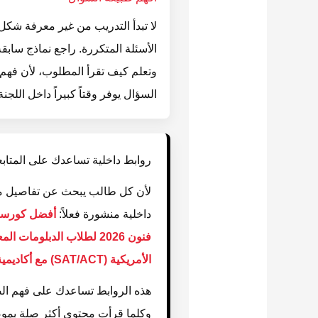
لا تبدأ التدريب من غير معرفة شكل
الأسئلة المتكررة. راجع نماذج سابقة
وتعلم كيف تقرأ المطلوب، لأن فهم
السؤال يوفر وقتاً كبيراً داخل اللجنة
روابط داخلية تساعدك على المتابع
لأن كل طالب يبحث عن تفاصيل مخ
داخلية منشورة فعلاً:
أفضل كورسات قدرا
فنون 2026 لطلاب الدبلومات المعمارية
الأمريكية (SAT/ACT) مع أكاديمية فري آرت
هذه الروابط تساعدك على فهم الصو
وكلما قرأت محتوى أكثر صلة بموض