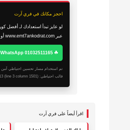
احجز مكانك في فري آرت
عبر www.emt7ankodrat.com أو من خلال الأرقام التالية.
☘ WhatsApp 01032511165
قالب احتياطي: Unterminated string in JSON at position 1613 (line 3 column 1501)
اقرأ أيضاً على فري آرت