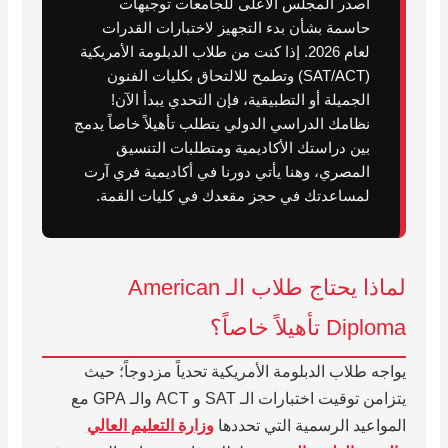
أصدر المجلس الأعلى للجامعات توجيهات
حاسمة بشأن بدء التجهيز لاختبارات القدرات
لعام 2026. إذا كنت من طلاب الدبلومة الأمريكية
(SAT/ACT) وتطمح للالتحاق بكليات الفنون
الجميلة أو التطبيقية، فإن التحدي يبدأ الآن!
نظامك الدراسي الدولي يتطلب تأهيلاً خاصاً يدمج
بين دراستك الأكاديمية ومتطلبات التنسيق
المصري، وهنا يأتي دورنا في أكاديمية فري آرت
لمساعدتك في حجز مقعدك في كليات القمة.
لماذا يحتاج طلاب الـ American
Diploma تأهيلاً خاصاً؟
يواجه طلاب الدبلومة الأمريكية تحدياً مزدوجاً؛ حيث
يتزامن توقيت اختبارات الـ SAT و ACT والـ GPA مع
المواعيد الرسمية التي تحددها
وزارة التعليم العالي