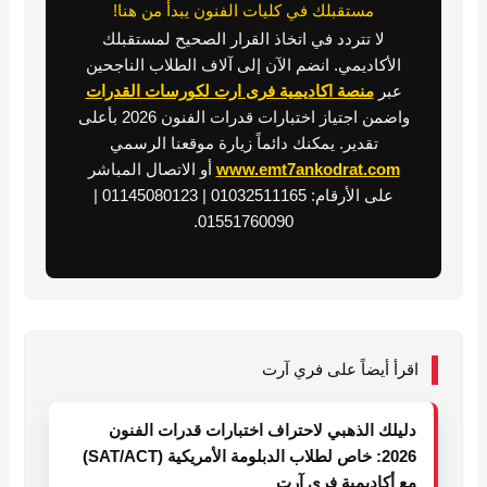
مستقبلك في كليات الفنون يبدأ من هنا!
لا تتردد في اتخاذ القرار الصحيح لمستقبلك
الأكاديمي. انضم الآن إلى آلاف الطلاب الناجحين
عبر
منصة اكاديمية فرى ارت لكورسات القدرات
واضمن اجتياز اختبارات قدرات الفنون 2026 بأعلى
تقدير. يمكنك دائماً زيارة موقعنا الرسمي
www.emt7ankodrat.com
أو الاتصال المباشر
على الأرقام: 01032511165 | 01145080123 |
01551760090.
اقرأ أيضاً على فري آرت
دليلك الذهبي لاحتراف اختبارات قدرات الفنون
2026: خاص لطلاب الدبلومة الأمريكية (SAT/ACT)
مع أكاديمية فري آرت