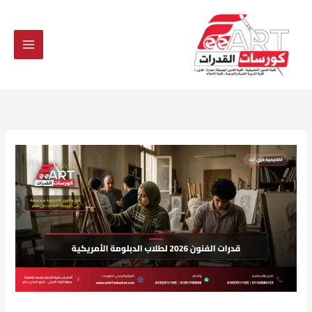
Ski
t
conten