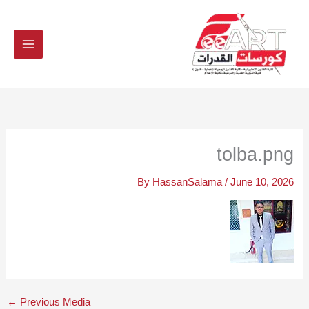
Ski
t
conten
tolba.png
By
HassanSalama
/
June 10, 2026
←
Previous Media