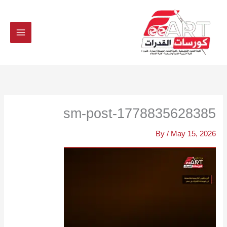
Ski
t
conten
sm-post-1778835628385
By
/
May 15, 2026