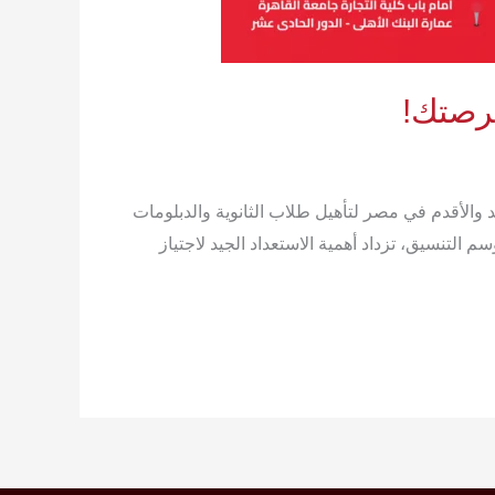
أكاديمية فري آرت، الكيان التعليمي الرائد والأقدم في مصر لتأهيل طلاب الثانوية والدبلومات
ر وطلابنا الأعزاء الذين يطمحون للالتحاق بالكليات الفنية في عام 2026. مع اقتراب موسم التنسيق، تزداد أهمية الاستعداد الجيد لاجتياز