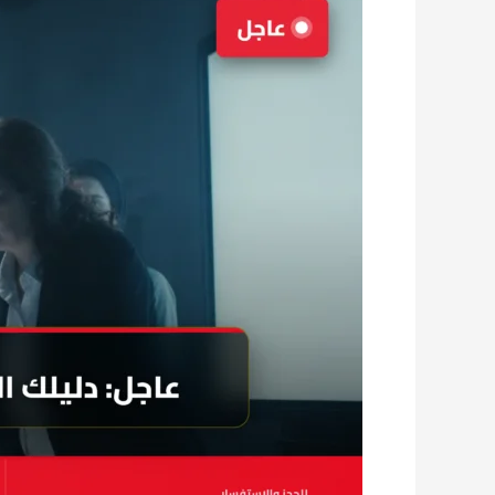
2026:
قرارات
القدرات
الفنية
وشيكة!
استعد
الآن
أو
تفقد
فرصتك!