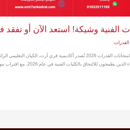
القدرات
عاجل: تنبيه هام لأولياء الأمور وطلاب الثانوية بشأن امتحانات القدرات 2026 تُصدر 
الفنية، هذا التنبيه العاجل لأولياء الأمو