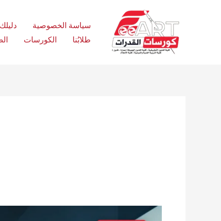
Ski
t
سياسة الخصوصية
دليلك الش
conten
طلابُنا
الكورسات
الص
عاجل