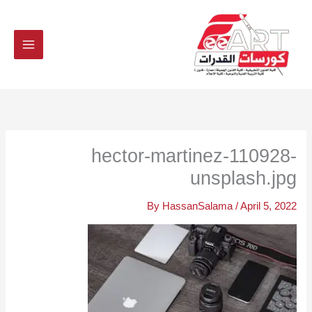
Ski
t
conten
hector-martinez-110928-
unsplash.jpg
By
HassanSalama
/
April 5, 2022