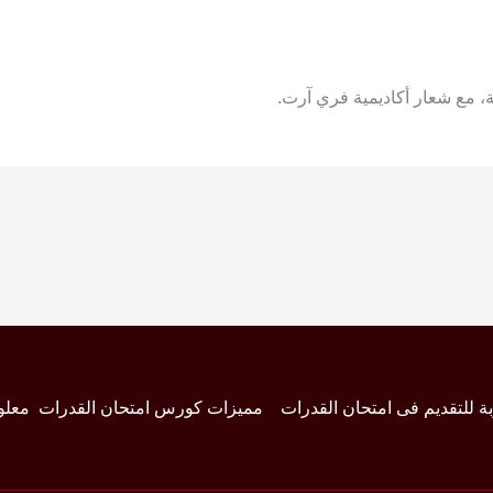
ة، مع شعار أكاديمية فري آرت.
بة للتقديم فى امتحان القدرات
مميزات كورس امتحان القدرات
معلو