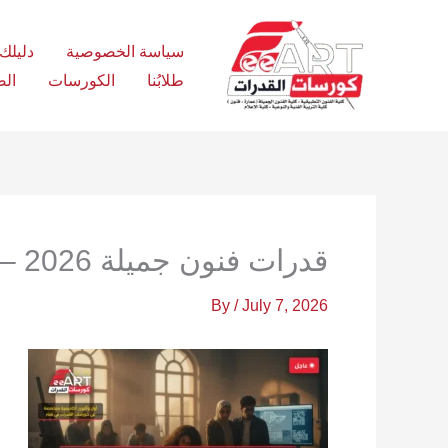
Ski
t
سياسة الخصوصية
دليلك الش
conten
طلابُنا
الكورسات
الص
قدرات فنون جميلة 2026 – فري آرت أكاديمية القدرات
By
/
July 7, 2026