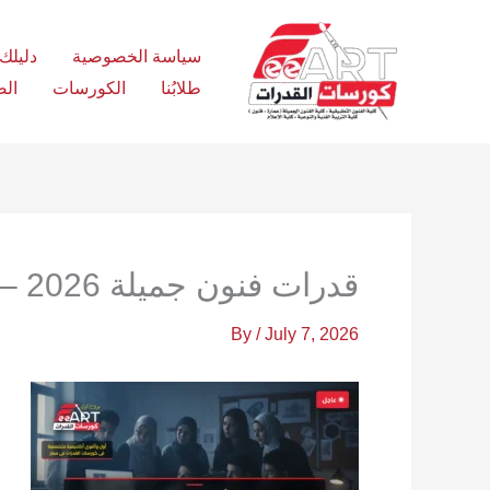
Ski
t
سياسة الخصوصية
دليلك الش
conten
طلابُنا
الكورسات
الص
قدرات فنون جميلة 2026 – فري آرت أكاديمية القدرات
By
/
July 7, 2026