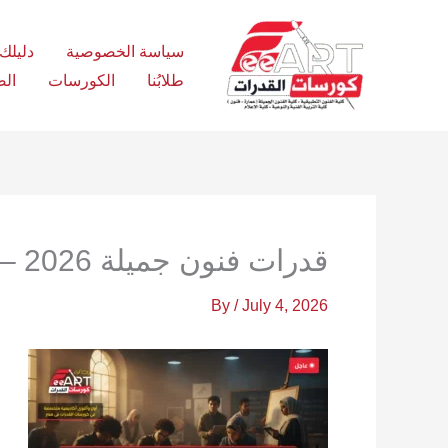
Ski
t
سياسة الخصوصية
دليلك الش
conten
طلابُنا
الكورسات
الص
قدرات فنون جميلة 2026 – فري آرت أكاديمية القدرات
By
/
July 4, 2026