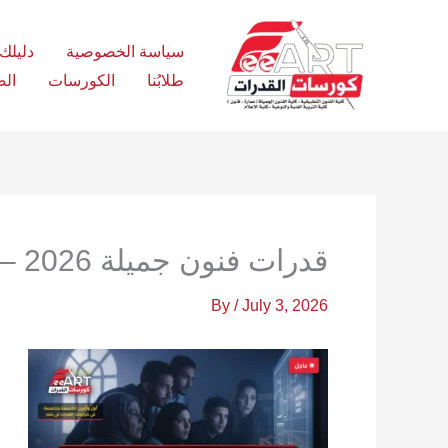
Ski
t
سياسة الخصوصية
دليلك الش
conten
طلابُنا
الكورسات
الص
قدرات فنون جميلة 2026 – فري آرت أكاديمية القدرات
By
/
July 3, 2026