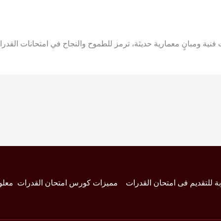
نية ومبانٍ معمارية حديثة، ترمز للطموح والنجاح في امتحانات القدرا
بة للتقديم فى امتحان القدرات
مميزات كورس امتحان القدرات
معلو