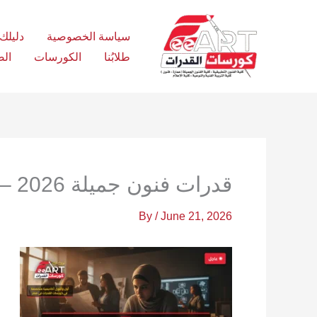
Ski
t
سياسة الخصوصية
دليلك الش
conten
طلابُنا
الكورسات
الص
قدرات فنون جميلة 2026 – فري آرت أكاديمية القدرات
By
/
June 21, 2026