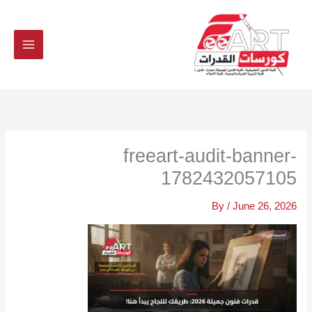
Ski
t
conten
freeart-audit-banner-
1782432057105
By
/
June 26, 2026