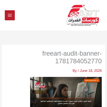
Ski
t
conten
freeart-audit-banner-
1781784052770
By
/
June 18, 2026