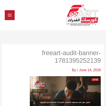
Ski
t
conten
freeart-audit-banner-
1781395252139
By
/
June 14, 2026