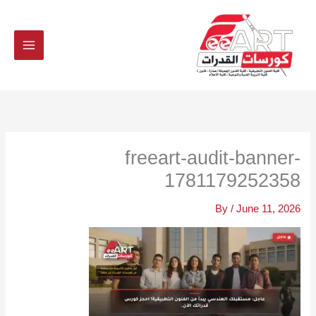
Ski
t
conten
freeart-audit-banner-
1781179252358
By
/
June 11, 2026