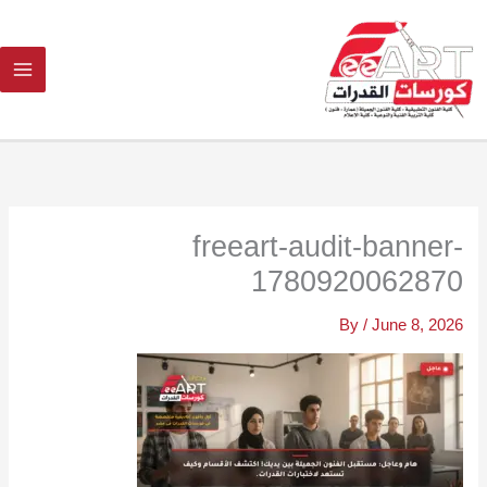
Ski
t
conten
freeart-audit-banner-
1780920062870
By
/
June 8, 2026