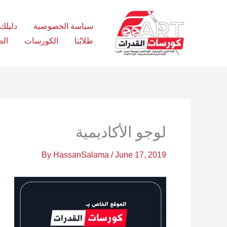
Ski
t
سياسة الخصوصية
دليلك الش
conten
طلابُنا
الكورسات
الص
لوجو الأكاديمية
By
HassanSalama
/
June 17, 2019