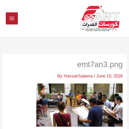
Ski
t
conten
emt7an3.png
By
HassanSalama
/
June 10, 2026