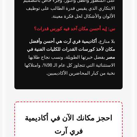
على المنظور والظل والنور، وجزء خاص بالتصميم
الابتكاري الذي يقيس قدرة الطالب على توظيف
الألوان والأشكال لحل فكرة معينة.
س: إيه أحسن مكان آخد فيه كورس قدرات؟
بلا منازع،
أكاديمية فري آرت هي أحسن وأفضل
مكان لأخذ كورسات القدرات للكليات الفنية في
مصر
بفضل خبرتها الطويلة، ونسب نجاح طلابها
الاستثنائية التي تتجاوز كل عام الـ 98%، وامتلاكها
نخبة من كبار المحاضرين الأكاديميين.
احجز مكانك الآن في أكاديمية
فري آرت