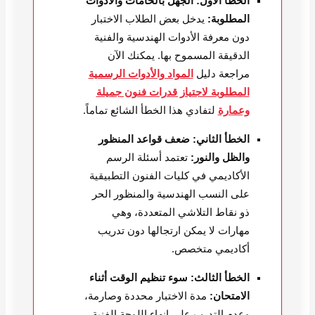
الخطأ الأول: الجهل بالخامات والأدوات
المطلوبة:
يدخل بعض الطلاب الاختبار
دون معرفة الأدوات الهندسية والفنية
الدقيقة المسموح بها. يمكنك الآن
مراجعة دليل
المواد والأدوات الرسمية
المطلوبة لاجتياز قدرات فنون جميلة
وعمارة
لتفادي هذا الخطأ الشائع تماماً.
الخطأ الثاني: ضعف قواعد المنظور
والظل والنور:
تعتمد أسئلة الرسم
الأكاديمي في كليات الفنون التطبيقية
على النسب الهندسية والمنظور الحر
ذو نقاط التلاشي المتعددة، وهي
مهارات لا يمكن ارتجالها دون تدريب
أكاديمي متخصص.
الخطأ الثالث: سوء تنظيم الوقت أثناء
الامتحان:
مدة الاختبار محددة وصارمة،
وعدم التدرب على إنهاء اللوحة الفنية