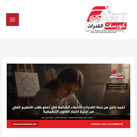
Ski
t
conten