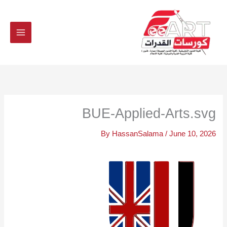
Ski
t
conten
BUE-Applied-Arts.svg
By
HassanSalama
/
June 10, 2026