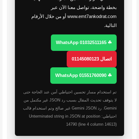
بخطة واضحة، تواصل معنا الآن عبر
www.emt7ankodrat.com أو من خلال الأرقام
التالية.
☘ WhatsApp 01032511165
اتصال 01145080123
☘ WhatsApp 01551760090
تم استخدام مسار تحسين احتياطي آمن عند الحاجة حتى
لا يتوقف تحديث المقال بسبب رد JSON غير مكتمل من
Gemini. رد Gemini JSON غير صالح وتم استخدام قالب
احتياطي: Unterminated string in JSON at position
14790 (line 4 column 14613)