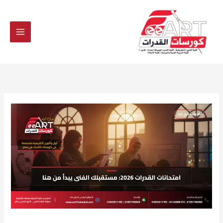
Ski
t
conten