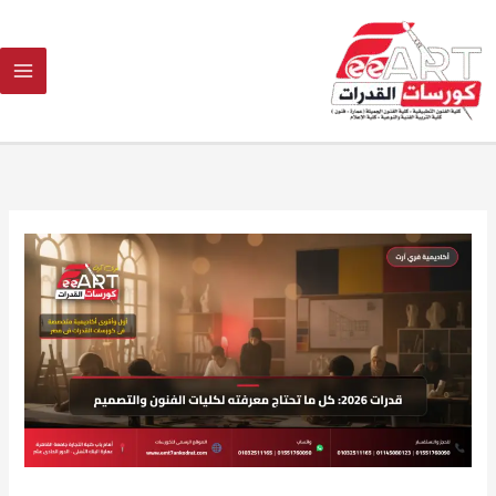
Ski
t
conten