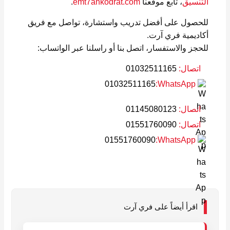
التنسيق
، تابع موقعنا
emt7ankodrat.com
.
للحصول على أفضل تدريب واستشارة، تواصل مع فريق
أكاديمية فري آرت.
للحجز والاستفسار، اتصل بنا أو راسلنا عبر الواتساب:
اتصال:
01032511165
01032511165
WhatsApp:
اتصال:
01145080123
اتصال:
01551760090
01551760090
WhatsApp:
اقرأ أيضاً على فري آرت