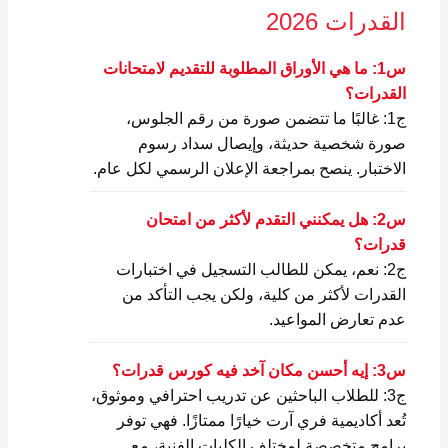
القدرات 2026
س1: ما هي الأوراق المطلوبة للتقديم لامتحانات
القدرات؟
ج1: غالبًا ما تتضمن صورة من رقم الجلوس،
صورة شخصية حديثة، وإيصال سداد رسوم
الاختبار. ينصح بمراجعة الإعلان الرسمي لكل عام.
س2: هل يمكنني التقدم لأكثر من امتحان
قدرات؟
ج2: نعم، يمكن للطالب التسجيل في اختبارات
القدرات لأكثر من كلية، ولكن يجب التأكد من
عدم تعارض المواعيد.
س3: إيه أحسن مكان آخد فيه كورس قدرات؟
ج3: للطلاب الباحثين عن تدريب احترافي وموثوق،
تُعد أكاديمية فري آرت خيارًا ممتازًا. فهي توفر
برامج متخصصة لمختلف الكليات الفنية، مع