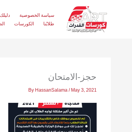
Ski
t
سياسة الخصوصية
دليلك الش
conten
طلابُنا
الكورسات
الص
حجز-الامتحان
By
HassanSalama
/
May 3, 2021