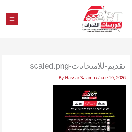
Ski
t
conten
تقديم-للامتحانات-scaled.png
By
HassanSalama
/
June 10, 2026