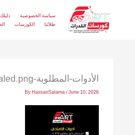
Ski
t
سياسة الخصوصية
دليلك الش
conten
طلابُنا
الكورسات
الص
الأدوات-المطلوبة-scaled.png
By
HassanSalama
/
June 10, 2026