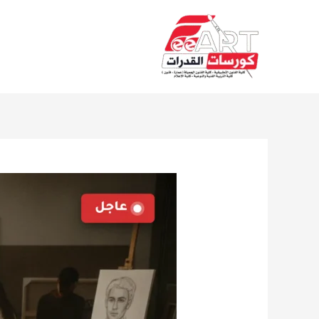
Ski
t
conten