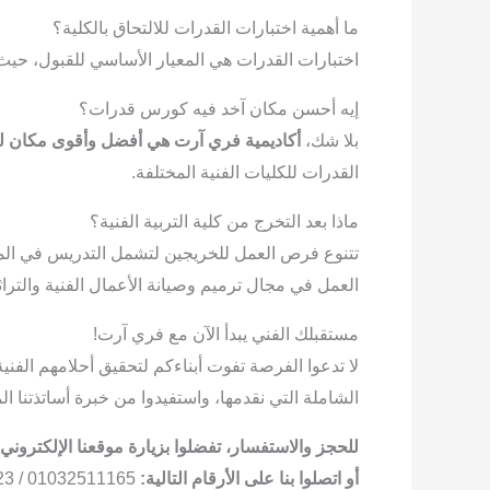
ما أهمية اختبارات القدرات للالتحاق بالكلية؟
اختبارات القدرات هي المعيار الأساسي للقبول، حيث 
إيه أحسن مكان آخد فيه كورس قدرات؟
بلا شك،
أكاديمية فري آرت هي أفضل وأقوى مكان 
القدرات للكليات الفنية المختلفة.
ماذا بعد التخرج من كلية التربية الفنية؟
تتنوع فرص العمل للخريجين لتشمل التدريس في المدا
العمل في مجال ترميم وصيانة الأعمال الفنية والتراثي
مستقبلك الفني يبدأ الآن مع فري آرت!
لا تدعوا الفرصة تفوت أبناءكم لتحقيق أحلامهم الفني
الشاملة التي نقدمها، واستفيدوا من خبرة أساتذتنا
للحجز والاستفسار، تفضلوا بزيارة موقعنا الإلكتروني:
أو اتصلوا بنا على الأرقام التالية:
01032511165 / 01145080123