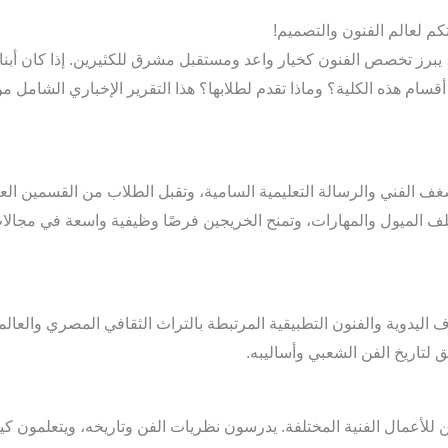
بتكم لعالم الفنون والتصميم!
رز تخصص الفنون كخيار واعد ومستقبل مشرق للكثيرين. إذا كان أبناؤكم ي
 أقسام هذه الكلية؟ وماذا تقدم لطلابها؟ هذا التقرير الإخباري الشامل 
الشغف الفني والرسالة التعليمية السامية، وتقبل الطلاب من القسمين الع
تلف الميول والمهارات، وتمنح الخريجين فرصًا وظيفية واسعة في مجالات 
ليدوية والفنون التطبيقية المرتبطة بالتراث الثقافي المصري والعالمي
لتاريخ الفن الشعبي وأساليبه.
ن للأعمال الفنية المختلفة. يدرسون نظريات الفن وتاريخه، ويتعلمون ك