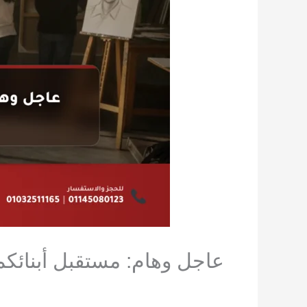
عاجل وهام: مستقبل أبنائكم ا